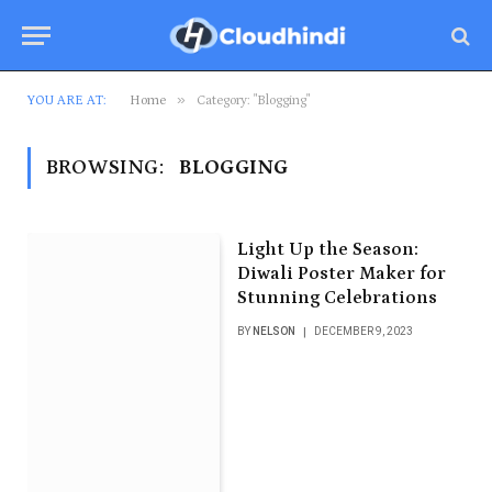
»
YOU ARE AT:
Home
Category: "Blogging"
BROWSING:
BLOGGING
Light Up the Season:
Diwali Poster Maker for
Stunning Celebrations
BY
NELSON
DECEMBER 9, 2023