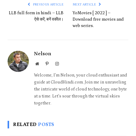
PREVIOUS ARTICLE
NEXT ARTICLE
LLB full form in hindi – LLB
YoMovies [ 2022 ] –
ऐसे करें, बनें वकील।
Download free movies and
web series.
Nelson
Website
Pinterest
Instagram
Welcome, I'm Nelson, your cloud enthusiast and
guide at CloudHindi.com. Join me in unraveling
the intricate world of cloud technology, one byte
at a time. Let's soar through the virtual skies
together.
RELATED
POSTS