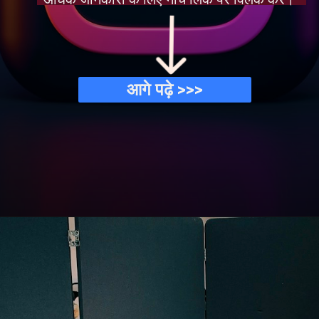
आगे पढ़े >>>